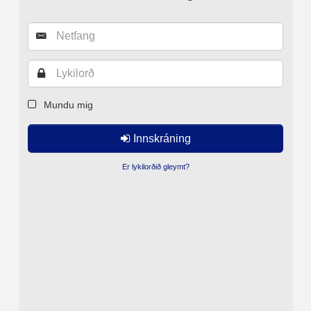
Innskráning
Mundu mig
Innskráning
Er lykilorðið gleymt?